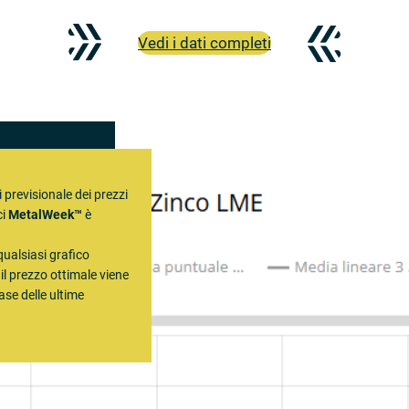
Vedi i dati completi
 previsionale dei prezzi
ci
MetalWeek™
è
qualsiasi grafico
il prezzo ottimale viene
ase delle ultime