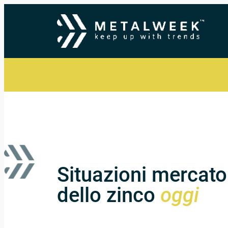
Vai
al
contenuto
Situazioni mercato
dello zinco
oggi