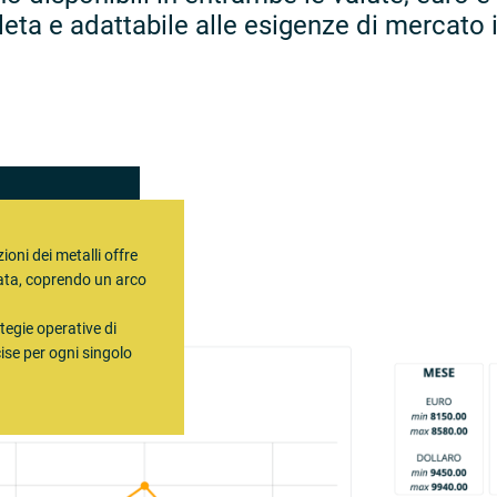
eta e adattabile alle esigenze di mercato i
zioni dei metalli offre
rata, coprendo un arco
tegie operative di
ise per ogni singolo