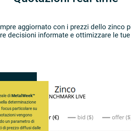
empre aggiornato con i prezzi dello zinco p
re decisioni informate e ottimizzare le tue
eale di
MetalWeek™
 nella determinazione
 focus particolare su
quotazioni vengono
ndo un parametro di
i di prezzo diffusi dalle