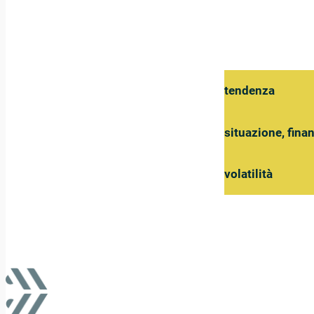
tendenza
situazione, fina
volatilità