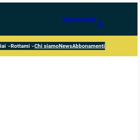
Area riservata
iai
Rottami
Chi siamo
News
Abbonamenti