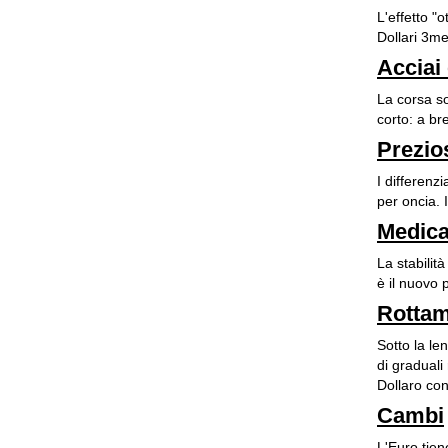
L'effetto "
Dollari 3mes
Acciai 
La corsa sol
corto: a bre
Prezio
I differenzi
per oncia. 
Medica
La stabilit
è il nuovo 
Rottam
Sotto la le
di graduali
Dollaro cont
Cambi
L'Euro tien