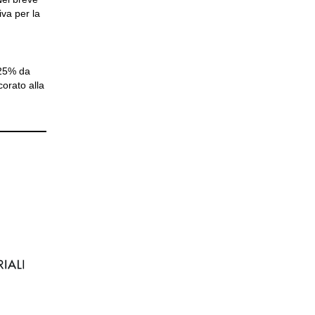
iva per la
 +25% da
orato alla
e