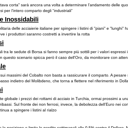
ottava corta" sarà ancora una volta a determinare l'andamento delle quo
i per l'intero comparto degli “industriali”
e Inossidabili
itaria delle acciaierie italiane per spingere i listini di "piani" e "lunghi" ha
ve i produttori saranno costretti a invertire la rotta
si
ali tra le sedute di Borsa si fanno sempre più sottili per i valori espressi i
In questo scenario spicca però il caso dell'Oro, da monitorare con atte
le
à sui massimi del Cobalto non basta a rassicurare il comparto. A pesare 
passo indietro del Molibdeno, che torna a flettere nel riferimento in Dolla
i
nte globale i prezzi dei rottami di acciaio in Turchia, ormai prossimi a u
 ribassi. Sul fronte dei non ferrosi, invece, la debolezza dell’Euro nei con
inua a spingere i listini al rialzo
e la posizione e limita le perdite settimanali allo 0,5% contro il Dollaro.