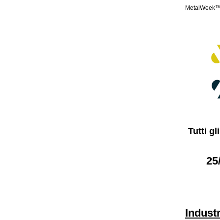
MetalWeek™ è
Tutti g
25
Indust