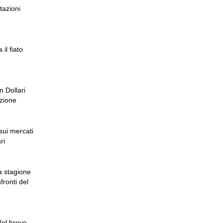
tazioni
 il fiato
n Dollari
nzione
sui mercati
ri
na stagione
fronti del
 Nel breve