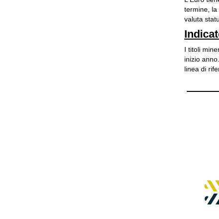
termine, la
valuta stat
Indicat
I titoli min
inizio ann
linea di ri